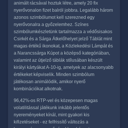
animált rácsával hoztuk létre, amely 20 fix
nyerővonalon fizet balról jobbra. Legalább három
azonos szimbólumot kell szerezned egy
nyerővonalra a győzelemhez. Színes
szimbólumkészletünk tartalmazza a védősisakos
Csirkét és a Sárga Átkelőhelyet jelző Táblát mint
magas értékű ikonokat, a Közlekedési Lámpát és
a Narancssárga Kúpot a középső kategóriában,
valamint az útjelző táblák stílusában készült
királyi kártyákat A-10-ig, amelyek az alacsonyabb
értékeket képviselik. Minden szimbólum
játékosan animálódik, amikor nyerő
kombinációkat alkotnak.
96,42%-os RTP-vel és közepesen magas
volatilitással játékunk inkább jelentős
nyereményeket kínál, mint gyakori kis
kifizetéseket - ez felfrissítő változás a