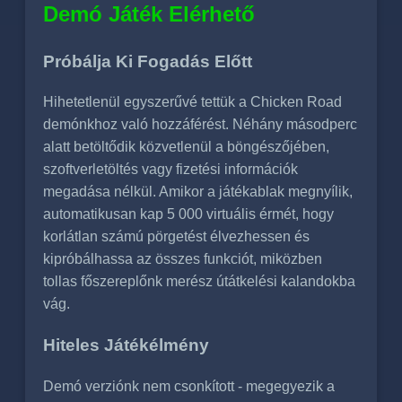
Demó Játék Elérhető
Próbálja Ki Fogadás Előtt
Hihetetlenül egyszerűvé tettük a Chicken Road
demónkhoz való hozzáférést. Néhány másodperc
alatt betöltődik közvetlenül a böngészőjében,
szoftverletöltés vagy fizetési információk
megadása nélkül. Amikor a játékablak megnyílik,
automatikusan kap 5 000 virtuális érmét, hogy
korlátlan számú pörgetést élvezhessen és
kipróbálhassa az összes funkciót, miközben
tollas főszereplőnk merész útátkelési kalandokba
vág.
Hiteles Játékélmény
Demó verziónk nem csonkított - megegyezik a