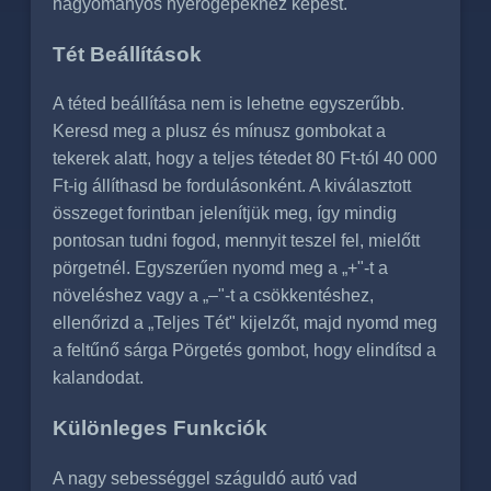
hagyományos nyerőgépekhez képest.
Tét Beállítások
A téted beállítása nem is lehetne egyszerűbb.
Keresd meg a plusz és mínusz gombokat a
tekerek alatt, hogy a teljes tétedet 80 Ft-tól 40 000
Ft-ig állíthasd be fordulásonként. A kiválasztott
összeget forintban jelenítjük meg, így mindig
pontosan tudni fogod, mennyit teszel fel, mielőtt
pörgetnél. Egyszerűen nyomd meg a „+"-t a
növeléshez vagy a „–"-t a csökkentéshez,
ellenőrizd a „Teljes Tét" kijelzőt, majd nyomd meg
a feltűnő sárga Pörgetés gombot, hogy elindítsd a
kalandodat.
Különleges Funkciók
A nagy sebességgel száguldó autó vad