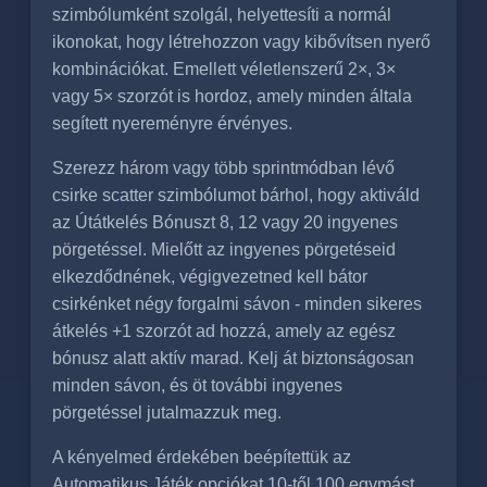
szimbólumként szolgál, helyettesíti a normál
ikonokat, hogy létrehozzon vagy kibővítsen nyerő
kombinációkat. Emellett véletlenszerű 2×, 3×
vagy 5× szorzót is hordoz, amely minden általa
segített nyereményre érvényes.
Szerezz három vagy több sprintmódban lévő
csirke scatter szimbólumot bárhol, hogy aktiváld
az Útátkelés Bónuszt 8, 12 vagy 20 ingyenes
pörgetéssel. Mielőtt az ingyenes pörgetéseid
elkezdődnének, végigvezetned kell bátor
csirkénket négy forgalmi sávon - minden sikeres
átkelés +1 szorzót ad hozzá, amely az egész
bónusz alatt aktív marad. Kelj át biztonságosan
minden sávon, és öt további ingyenes
pörgetéssel jutalmazzuk meg.
A kényelmed érdekében beépítettük az
Automatikus Játék opciókat 10-től 100 egymást