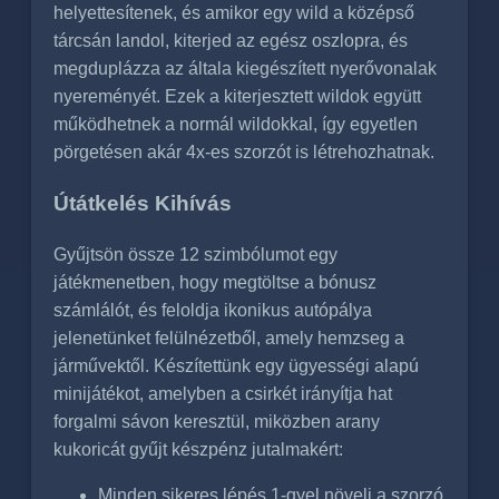
helyettesítenek, és amikor egy wild a középső
tárcsán landol, kiterjed az egész oszlopra, és
megduplázza az általa kiegészített nyerővonalak
nyereményét. Ezek a kiterjesztett wildok együtt
működhetnek a normál wildokkal, így egyetlen
pörgetésen akár 4x-es szorzót is létrehozhatnak.
Útátkelés Kihívás
Gyűjtsön össze 12 szimbólumot egy
játékmenetben, hogy megtöltse a bónusz
számlálót, és feloldja ikonikus autópálya
jelenetünket felülnézetből, amely hemzseg a
járművektől. Készítettünk egy ügyességi alapú
minijátékot, amelyben a csirkét irányítja hat
forgalmi sávon keresztül, miközben arany
kukoricát gyűjt készpénz jutalmakért:
Minden sikeres lépés 1-gyel növeli a szorzó