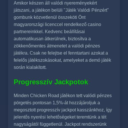
Amikor készen áll valódi nyereményekért
játszani, a játékon belüli "Játék Valódi Pénzért"
gombunk közvetlenül összeköti Önt
magyarországi licenccel rendelkező casino
partnereinkkel. Kedvenc beállításai
automatikusan átkerülnek, biztosítva a
zökkenőmentes átmenetet a valódi pénzes
játékra. Csak ne felejtse el fenntartani azokat a
felelős játékszokásokat, amelyeket a demó játék
során kialakított.
Progresszív Jackpotok
Minden Chicken Road játékon tett valódi pénzes
pörgetés pontosan 1,5%-át hozzájároljuk a
megosztott progresszív jackpot kasszánkhoz, így
jelentős nyerési lehetőségeket teremtünk a tét
nagyságától függetlenül. Jackpot rendszerünk