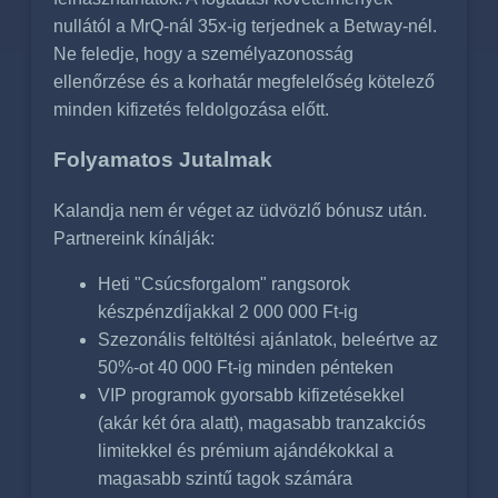
nullától a MrQ-nál 35x-ig terjednek a Betway-nél.
Ne feledje, hogy a személyazonosság
ellenőrzése és a korhatár megfelelőség kötelező
minden kifizetés feldolgozása előtt.
Folyamatos Jutalmak
Kalandja nem ér véget az üdvözlő bónusz után.
Partnereink kínálják:
Heti "Csúcsforgalom" rangsorok
készpénzdíjakkal 2 000 000 Ft-ig
Szezonális feltöltési ajánlatok, beleértve az
50%-ot 40 000 Ft-ig minden pénteken
VIP programok gyorsabb kifizetésekkel
(akár két óra alatt), magasabb tranzakciós
limitekkel és prémium ajándékokkal a
magasabb szintű tagok számára