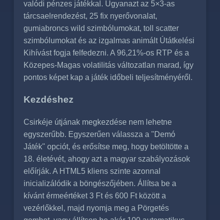
valódi pénzes játékkal. Ugyanazt az 5×3-as
tárcsaelrendezést, 25 fix nyerővonalat,
gumiabroncs wild szimbólumokat, toll scatter
szimbólumokat és az izgalmas animált Útátkelési
Kihívást fogja felfedezni. A 96,21%-os RTP és a
Közepes-Magas volatilitás változatlan marad, így
pontos képet kap a játék időbeli teljesítményéről.
Kezdéshez
Csirkéje útjának megkezdése nem lehetne
egyszerűbb. Egyszerűen válassza a "Demó
Játék" opciót, és erősítse meg, hogy betöltötte a
18. életévét, ahogy azt a magyar szabályozások
előírják. A HTML5 kliens szinte azonnal
inicializálódik a böngészőjében. Állítsa be a
kívánt érmeértéket 3 Ft és 600 Ft között a
vezérlőkkel, majd nyomja meg a Pörgetés