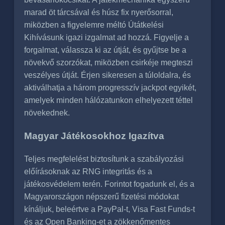
marad öt tárcsával és húsz fix nyerősorral,
miközben a figyelemre méltó Útátkelési
Kihívásunk igazi izgalmat ad hozzá. Figyelje a
forgalmat, válassza ki az útját, és gyűjtse be a
növekvő szorzókat, miközben csirkéje megteszi
veszélyes útját. Érjen sikeresen a túloldalra, és
aktiválhatja a három progresszív jackpot egyikét,
amelyek minden hálózatunkon elhelyezett téttel
növekednek.
Magyar Játékosokhoz Igazítva
Teljes megfelelést biztosítunk a szabályozási
előírásoknak az RNG integritás és a
játékosvédelem terén. Forintot fogadunk el, és a
Magyarországon népszerű fizetési módokat
kínáljuk, beleértve a PayPal-t, Visa Fast Funds-t
és az Open Banking-et a zökkenőmentes