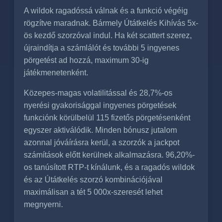
A wildok ragadóssá válnak és a funkció végéig
rögzítve maradnak. Bármely Útátkelés Kihívás 5x-
ös kezdő szorzóval indul. Ha két scattert szerez,
újraindítja a számlálót és további 5 ingyenes
pörgetést ad hozzá, maximum 30-ig
játékmenetenként.
Közepes-magas volatilitással és 28,7%-os
nyerési gyakorisággal ingyenes pörgetések
funkciónk körülbelül 115 fizetős pörgetésenként
egyszer aktiválódik. Minden bónusz jutalom
azonnal jóváírásra kerül, a szorzók a jackpot
számítások előtt kerülnek alkalmazásra. 96,20%-
os tanúsított RTP-t kínálunk, és a ragadós wildok
és az Útátkelés szorzó kombinációjával
maximálisan a tét 5 000x-szeresét lehet
megnyerni.