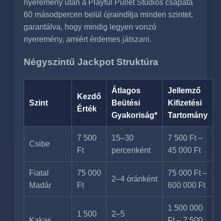
nyeremény után a Playful Pullet Studios csapata
60 másodpercen belül újraindítja minden szintet,
garantálva, hogy mindig legyen vonzó
nyeremény, amiért érdemes játszani.
Négyszintű Jackpot Struktúra
Átlagos
Jellemző
Kezdő
Szint
Beütési
Kifizetési
Érték
Gyakoriság*
Tartomány
7 500
15–30
7 500 Ft –
Csibe
Ft
percenként
45 000 Ft
Fiatal
75 000
75 000 Ft –
2–4 óránként
Madár
Ft
600 000 Ft
1 500 000
1 500
2–5
Kakas
Ft – 7 500