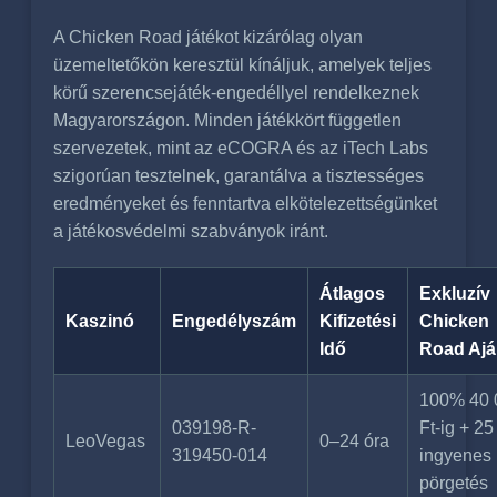
A Chicken Road játékot kizárólag olyan
üzemeltetőkön keresztül kínáljuk, amelyek teljes
körű szerencsejáték-engedéllyel rendelkeznek
Magyarországon. Minden játékkört független
szervezetek, mint az eCOGRA és az iTech Labs
szigorúan tesztelnek, garantálva a tisztességes
eredményeket és fenntartva elkötelezettségünket
a játékosvédelmi szabványok iránt.
Átlagos
Exkluzív
Kaszinó
Engedélyszám
Kifizetési
Chicken
Idő
Road Ajá
100% 40 
039198-R-
Ft-ig + 25
LeoVegas
0–24 óra
319450-014
ingyenes
pörgetés