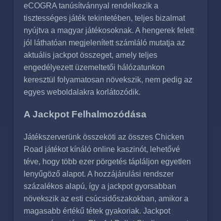
eCOGRA tanúsítvánnyal rendelkezik a
tisztességes játék tekintetében, teljes bizalmat
nyújtva a magyar játékosoknak. A hengerek felett
jól láthatóan megjelenített számláló mutatja az
aktuális jackpot összeget, amely teljes
engedélyezett üzemeltetői hálózatunkon
keresztül folyamatosan növekszik, nem pedig az
egyes weboldalakra korlátozódik.
A Jackpot Felhalmozódása
Játékszerverünk összeköti az összes Chicken
Road játékot kínáló online kaszinót, lehetővé
téve, hogy több ezer pörgetés tápláljon egyetlen
lenyűgöző alapot. A hozzájárulási rendszer
százalékos alapú, így a jackpot gyorsabban
növekszik az esti csúcsidőszakokban, amikor a
magasabb értékű tétek gyakoriak. Jackpot