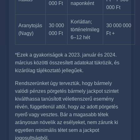
000 Ft
naponként
000 Ft
Korlátlan;
Aranytojás
30 000
30 000 000
történelmileg
(Nagy)
000 Ft
Ft +
6–12 hét
*Ezek a gyakoriságok a 2023. január és 2024.
március közötti összesített adatokat tükrözik, és
kizárólag tájékoztató jellegűek.
Rendszerünket úgy terveztük, hogy bármely
valódi pénzes pörgetés bármely jackpot szintet
kiválthassa tanúsított véletlenszerű esemény
révén, függetlenül attól, hogy az adott pörgetés
nyerő vagy vesztes. Bár a magasabb tétek
arányosan növelik az esélyeket, nem zárunk ki
egyetlen minimális tétet sem a jackpot
jogosultságból.