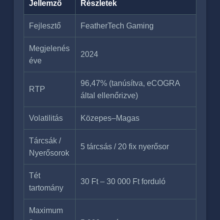
Jellemző
Részletek
Fejlesztő
FeatherTech Gaming
Megjelenés
2024
éve
96,47% (tanúsítva, eCOGRA
RTP
által ellenőrizve)
Volatilitás
Közepes–Magas
Tárcsák /
5 tárcsás / 20 fix nyerősor
Nyerősorok
Tét
30 Ft – 30 000 Ft forduló
tartomány
Maximum