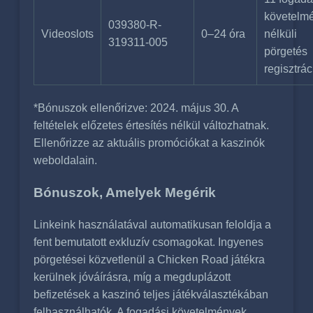
követelm
039380-R-
Videoslots
0–24 óra
nélküli
319311-005
pörgetés
regisztrác
*Bónuszok ellenőrizve: 2024. május 30. A
feltételek előzetes értesítés nélkül változhatnak.
Ellenőrizze az aktuális promóciókat a kaszinók
weboldalain.
Bónuszok, Amelyek Megérik
Linkeink használatával automatikusan feloldja a
fent bemutatott exkluzív csomagokat. Ingyenes
pörgetései közvetlenül a Chicken Road játékra
kerülnek jóváírásra, míg a megduplázott
befizetések a kaszinó teljes játékválasztékában
felhasználhatók. A fogadási követelmények