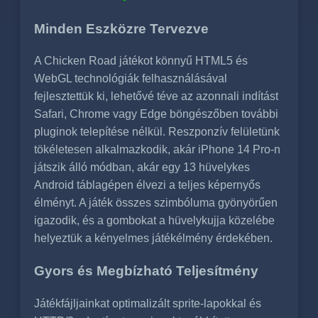
Minden Eszközre Tervezve
A Chicken Road játékot könnyű HTML5 és
WebGL technológiák felhasználásával
fejlesztettük ki, lehetővé téve az azonnali indítást
Safari, Chrome vagy Edge böngészőben további
pluginok telepítése nélkül. Reszponzív felületünk
tökéletesen alkalmazkodik, akár iPhone 14 Pro-n
játszik álló módban, akár egy 13 hüvelykes
Android táblagépen élvezi a teljes képernyős
élményt. A játék összes szimbóluma gyönyörűen
igazodik, és a gombokat a hüvelykujja közelébe
helyeztük a kényelmes játékélmény érdekében.
Gyors és Megbízható Teljesítmény
Játékfájljainkat optimalizált sprite-lapokkal és