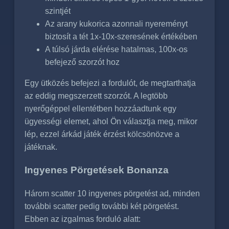
szintjét
Az arany kukorica azonnali nyereményt
biztosít a tét 1x-10x-szeresének értékében
A túlsó járda elérése hatalmas, 100x-os
befejező szorzót hoz
Egy ütközés befejezi a fordulót, de megtarthatja
az eddig megszerzett szorzót. A legtöbb
nyerőgéppel ellentétben hozzáadtunk egy
ügyességi elemet, ahol Ön választja meg, mikor
lép, ezzel árkád játék érzést kölcsönözve a
játéknak.
Ingyenes Pörgetések Bonanza
Három scatter 10 ingyenes pörgetést ad, minden
további scatter pedig további két pörgetést.
Ebben az izgalmas forduló alatt: