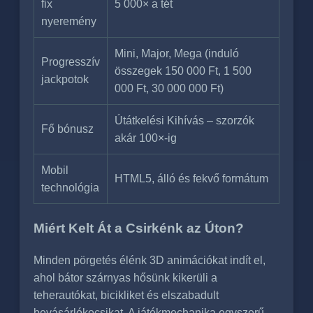
fix
5 000× a tét
nyeremény
Mini, Major, Mega (induló
Progresszív
összegek 150 000 Ft, 1 500
jackpotok
000 Ft, 30 000 000 Ft)
Útátkelési Kihívás – szorzók
Fő bónusz
akár 100×-ig
Mobil
HTML5, álló és fekvő formátum
technológia
Miért Kelt Át a Csirkénk az Úton?
Minden pörgetés élénk 3D animációkat indít el,
ahol bátor szárnyas hősünk kikerüli a
teherautókat, bicikliket és elszabadult
bevásárlókocsikat. A játékmechanika egyszerű