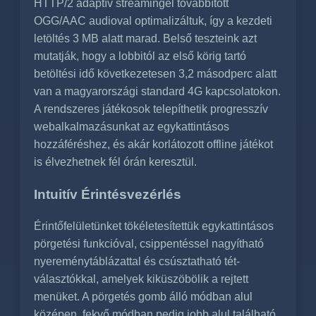
HTTP/2 adaptív streamingel továbbított
OGG/AAC audioval optimalizáltuk, így a kezdeti
letöltés 3 MB alatt marad. Belső teszteink azt
mutatják, hogy a lobbitól az első körig tartó
betöltési idő következetesen 3,2 másodperc alatt
van a magyarországi standard 4G kapcsolatokon.
A rendszeres játékosok telepíthetik progresszív
webalkalmazásunkat az egykattintásos
hozzáféréshez, és akár korlátozott offline játékot
is élvezhetnek fél órán keresztül.
Intuitív Érintésvezérlés
Érintőfelületünket tökéletesítettük egykattintásos
pörgetési funkcióval, csippentéssel nagyítható
nyereménytáblázattal és csúsztatható tét-
választókkal, amelyek kiküszöbölik a rejtett
menüket. A pörgetés gomb álló módban alul
középen, fekvő módban pedig jobb alul található