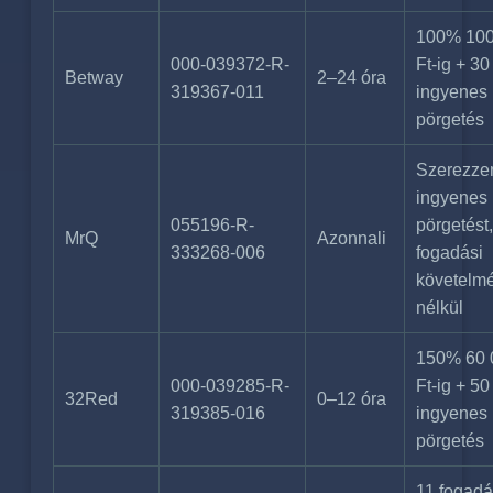
100% 100
000-039372-R-
Ft-ig + 30
Betway
2–24 óra
319367-011
ingyenes
pörgetés
Szerezze
ingyenes
055196-R-
pörgetést,
MrQ
Azonnali
333268-006
fogadási
követelm
nélkül
150% 60 
000-039285-R-
Ft-ig + 50
32Red
0–12 óra
319385-016
ingyenes
pörgetés
11 fogadá