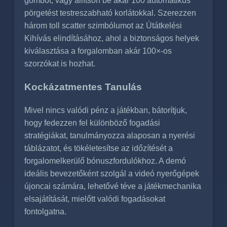
gombot, vagy állítson be akár 100 automatikus
pörgetést testreszabható korlátokkal. Szerezzen
három toll scatter szimbólumot az Útátkelési
Kihívás elindításához, ahol a biztonságos helyek
kiválasztása a forgalomban akár 100×-os
szorzókat is hozhat.
Kockázatmentes Tanulás
Mivel nincs valódi pénz a játékban, bátorítjuk,
hogy fedezzen fel különböző fogadási
stratégiákat, tanulmányozza alaposan a nyerési
táblázatot, és tökéletesítse az időzítését a
forgalomelkerülő bónuszfordulókhoz. A demó
ideális bevezetőként szolgál a videó nyerőgépek
újoncai számára, lehetővé téve a játékmechanika
elsajátítását, mielőtt valódi fogadásokat
fontolgatna.