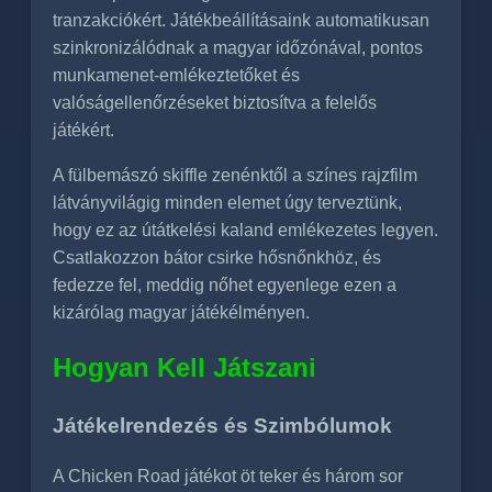
tranzakciókért. Játékbeállításaink automatikusan
szinkronizálódnak a magyar időzónával, pontos
munkamenet-emlékeztetőket és
valóságellenőrzéseket biztosítva a felelős
játékért.
A fülbemászó skiffle zenénktől a színes rajzfilm
látványvilágig minden elemet úgy terveztünk,
hogy ez az útátkelési kaland emlékezetes legyen.
Csatlakozzon bátor csirke hősnőnkhöz, és
fedezze fel, meddig nőhet egyenlege ezen a
kizárólag magyar játékélményen.
Hogyan Kell Játszani
Játékelrendezés és Szimbólumok
A Chicken Road játékot öt teker és három sor