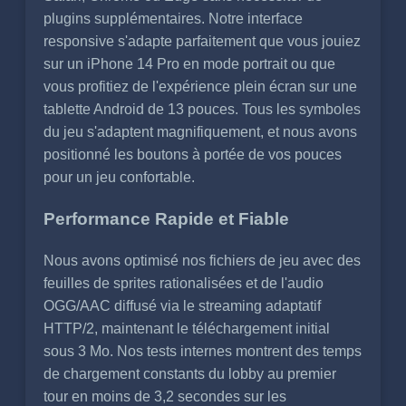
plugins supplémentaires. Notre interface
responsive s'adapte parfaitement que vous jouiez
sur un iPhone 14 Pro en mode portrait ou que
vous profitiez de l'expérience plein écran sur une
tablette Android de 13 pouces. Tous les symboles
du jeu s'adaptent magnifiquement, et nous avons
positionné les boutons à portée de vos pouces
pour un jeu confortable.
Performance Rapide et Fiable
Nous avons optimisé nos fichiers de jeu avec des
feuilles de sprites rationalisées et de l'audio
OGG/AAC diffusé via le streaming adaptatif
HTTP/2, maintenant le téléchargement initial
sous 3 Mo. Nos tests internes montrent des temps
de chargement constants du lobby au premier
tour en moins de 3,2 secondes sur les