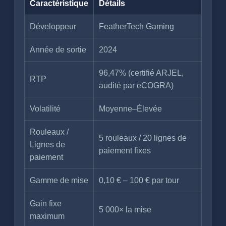
Caractéristique
Détails
Développeur
FeatherTech Gaming
Année de sortie
2024
96,47% (certifié ARJEL,
RTP
audité par eCOGRA)
Volatilité
Moyenne–Élevée
Rouleaux /
5 rouleaux / 20 lignes de
Lignes de
paiement fixes
paiement
Gamme de mise
0,10 € – 100 € par tour
Gain fixe
5 000× la mise
maximum