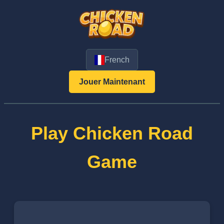
French
Jouer Maintenant
Play Chicken Road
Game