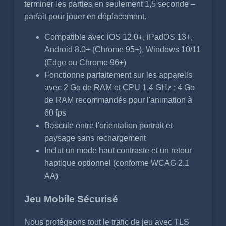
terminer les parties en seulement 1,5 seconde –
parfait pour jouer en déplacement.
Compatible avec iOS 12.0+, iPadOS 13+,
Android 8.0+ (Chrome 95+), Windows 10/11
(Edge ou Chrome 96+)
Fonctionne parfaitement sur les appareils
avec 2 Go de RAM et CPU 1,4 GHz ; 4 Go
de RAM recommandés pour l'animation à
60 fps
Bascule entre l'orientation portrait et
paysage sans rechargement
Inclut un mode haut contraste et un retour
haptique optionnel (conforme WCAG 2.1
AA)
Jeu Mobile Sécurisé
Nous protégeons tout le trafic de jeu avec TLS