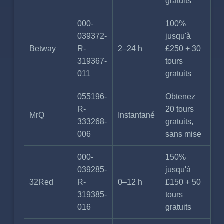
gratuits
000-
100%
039372-
jusqu'à
Betway
R-
2–24 h
£250 + 30
319367-
tours
011
gratuits
055196-
Obtenez
R-
20 tours
MrQ
Instantané
333268-
gratuits,
006
sans mise
000-
150%
039285-
jusqu'à
32Red
R-
0–12 h
£150 + 50
319385-
tours
016
gratuits