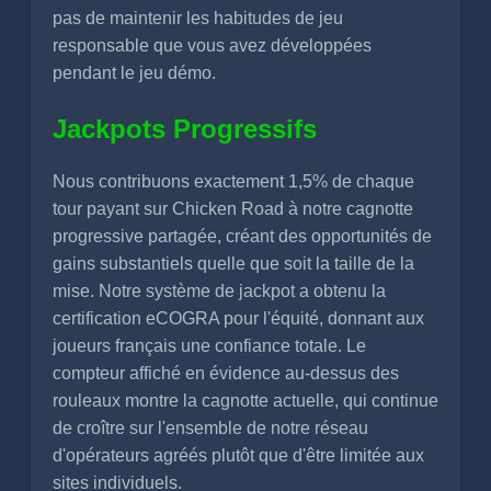
pas de maintenir les habitudes de jeu
responsable que vous avez développées
pendant le jeu démo.
Jackpots Progressifs
Nous contribuons exactement 1,5% de chaque
tour payant sur Chicken Road à notre cagnotte
progressive partagée, créant des opportunités de
gains substantiels quelle que soit la taille de la
mise. Notre système de jackpot a obtenu la
certification eCOGRA pour l'équité, donnant aux
joueurs français une confiance totale. Le
compteur affiché en évidence au-dessus des
rouleaux montre la cagnotte actuelle, qui continue
de croître sur l'ensemble de notre réseau
d'opérateurs agréés plutôt que d'être limitée aux
sites individuels.