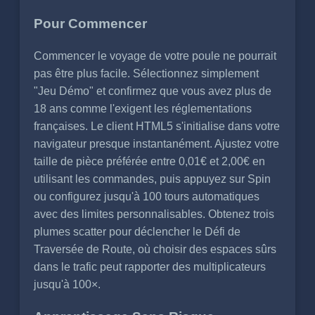
Pour Commencer
Commencer le voyage de votre poule ne pourrait
pas être plus facile. Sélectionnez simplement
"Jeu Démo" et confirmez que vous avez plus de
18 ans comme l'exigent les réglementations
françaises. Le client HTML5 s'initialise dans votre
navigateur presque instantanément. Ajustez votre
taille de pièce préférée entre 0,01€ et 2,00€ en
utilisant les commandes, puis appuyez sur Spin
ou configurez jusqu'à 100 tours automatiques
avec des limites personnalisables. Obtenez trois
plumes scatter pour déclencher le Défi de
Traversée de Route, où choisir des espaces sûrs
dans le trafic peut rapporter des multiplicateurs
jusqu'à 100×.