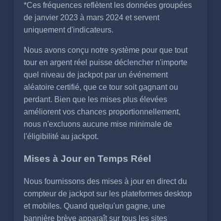
*Ces fréquences reflètent les données groupées
de janvier 2023 à mars 2024 et servent
uniquement d'indicateurs.
Nous avons conçu notre système pour que tout
tour en argent réel puisse déclencher n'importe
quel niveau de jackpot par un événement
aléatoire certifié, que ce tour soit gagnant ou
perdant. Bien que les mises plus élevées
améliorent vos chances proportionnellement,
nous n'excluons aucune mise minimale de
l'éligibilité au jackpot.
Mises à Jour en Temps Réel
Nous fournissons des mises à jour en direct du
compteur de jackpot sur les plateformes desktop
et mobiles. Quand quelqu'un gagne, une
bannière brève apparaît sur tous les sites