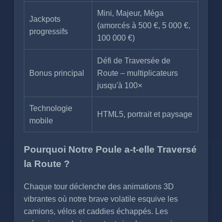
Mini, Majeur, Méga
Jackpots
(amorcés à 500 €, 5 000 €,
progressifs
100 000 €)
Défi de Traversée de
Bonus principal
Route – multiplicateurs
jusqu'à 100×
Technologie
HTML5, portrait et paysage
mobile
Pourquoi Notre Poule a-t-elle Traversé
la Route ?
Chaque tour déclenche des animations 3D
vibrantes où notre brave volatile esquive les
camions, vélos et caddies échappés. Les