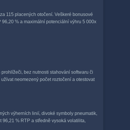
ou za 115 placených otočení. Veškeré bonusové
P 96,20 % a maximální potenciální výhru 5 000x
ohlížeči, bez nutnosti stahování softwaru či
e užívat neomezený počet roztočení a otestovat
ných výherních linií, divoké symboly pneumatik,
96,21 % RTP a středně vysoká volatilita,