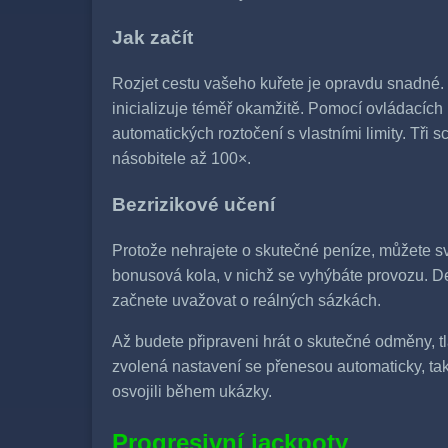
Jak začít
Rozjet cestu vašeho kuřete je opravdu snadné. 
inicializuje téměř okamžitě. Pomocí ovládacích
automatických roztočení s vlastními limity. Tř
násobitele až 100×.
Bezrizikové učení
Protože nehrajete o skutečné peníze, můžete sv
bonusová kola, v nichž se vyhýbáte provozu. 
začnete uvažovat o reálných sázkách.
Až budete připraveni hrát o skutečné odměny, tl
zvolená nastavení se přenesou automaticky, tak
osvojili během ukázky.
Progresivní jackpoty