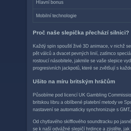
Hlavní bonus
Mobilní technologie
Proč naše slepička přechází silnici?
Každý spin spouští živé 3D animace, v nichž 
pět válců a dvacet pevných linií, zatímco speci
rostoucí násobitele, jakmile se vaše slepice vy
progresivních jackpotů, které se zvětšují s každ
Ušito na míru britským hráčům
Působíme pod licencí UK Gambling Commission č
britskou libru a oblíbené platební metody ve 
nastavení se automaticky synchronizuje s GMT, 
Od chytlavého skifflového soundtracku po jasné 
se k naší odvážné slepičí hrdince a zjistěte, j