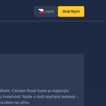
Czech
Hrát Nyní
e štěstím. Chicken Road Game je vlajkovým
 hratelností. Nejde o další obyčejný automat –
enciálem na výhru.