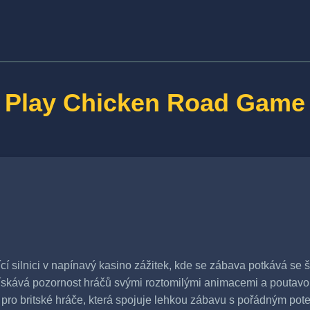
Play Chicken Road Game
jící silnici v napínavý kasino zážitek, kde se zábava potkává s
získává pozornost hráčů svými roztomilými animacemi a poutavou
 pro britské hráče, která spojuje lehkou zábavu s pořádným pot