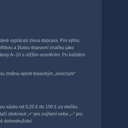
které vyplácejí zleva doprava. Pro výhru
přilbou a žlutou dopravní značku jako
ymboly A–10 s nižším oceněním. Po každém
mnou změnu oproti klasickým „ovocným“
vou sázku od 0,20 £ do 100 £ za otočku.
ačí stisknout „+“ pro zvýšení nebo „–“ pro
vé dobrodružství.