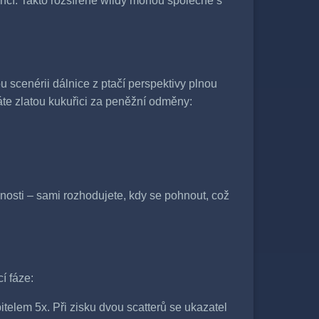
ončí. Takto rozšířené wildy mohou společně s
scenérii dálnice z ptačí perspektivy plnou
ráte zlatou kukuřici za peněžní odměny:
čnosti – sami rozhodujete, kdy se pohnout, což
í fáze:
telem 5x. Při zisku dvou scatterů se ukazatel