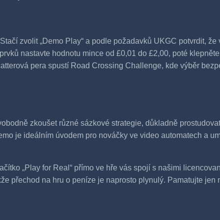
Stačí zvolit „Demo Play“ a podle požadavků UKGC potvrdit, že v
 prvků nastavte hodnotu mince od £0,01 do £2,00, poté klepnět
i scatterová pera spustí Road Crossing Challenge, kde výběr be
obodně zkoušet různé sázkové strategie, důkladně prostudovat 
Demo je ideálním úvodem pro nováčky ve video automatech a um
ačítko „Play for Real“ přímo ve hře vás spojí s našimi licencov
že přechod na hru o peníze je naprosto plynulý. Pamatujte jen n